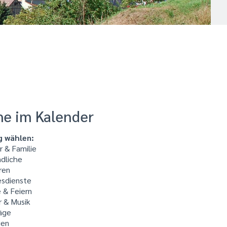
he im Kalender
g wählen:
 & Familie
dliche
ren
sdienste
 & Feiern
r & Musik
äge
ien