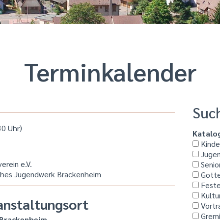
Termin­kalender
Suc
30 Uhr)
Katalo
Kinder
Jugen
erein e.V.
Senio
ches Jugendwerk Brackenheim
Gotte
Feste
Kultu
anstaltungsort
Vortr
Grem
 Brackenheim